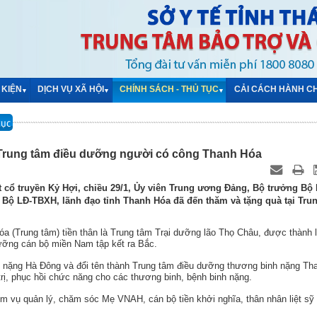
 KIỆN
DỊCH VỤ XÃ HỘI
CHÍNH SÁCH - THỦ TỤC
CẢI CÁCH HÀNH C
▼
▼
▼
tục
Trung tâm điều dưỡng người có công Thanh Hóa
 cổ truyền Kỷ Hợi, chiều 29/1, Ủy viên Trung ương Đảng, Bộ trưởng Bộ 
ộ LĐ-TBXH, lãnh đạo tỉnh Thanh Hóa đã đến thăm và tặng quà tại Tru
 (Trung tâm) tiền thân là Trung tâm Trại dưỡng lão Thọ Châu, được thành 
dưỡng cán bộ miền Nam tập kết ra Bắc.
 nặng Hà Đông và đổi tên thành Trung tâm điều dưỡng thương binh nặng Th
rị, phục hồi chức năng cho các thương binh, bệnh binh nặng.
vụ quản lý, chăm sóc Mẹ VNAH, cán bộ tiền khởi nghĩa, thân nhân liệt sỹ 