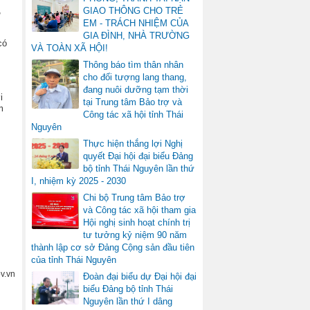
,
GIAO THÔNG CHO TRẺ
EM - TRÁCH NHIỆM CỦA
GIA ĐÌNH, NHÀ TRƯỜNG
có
VÀ TOÀN XÃ HỘI!
Thông báo tìm thân nhân
cho đối tượng lang thang,
đang nuôi dưỡng tạm thời
i
tại Trung tâm Bảo trợ và
m
Công tác xã hội tỉnh Thái
Nguyên
Thực hiện thắng lợi Nghị
quyết Đại hội đại biểu Đảng
bộ tỉnh Thái Nguyên lần thứ
I, nhiệm kỳ 2025 - 2030
Chi bộ Trung tâm Bảo trợ
và Công tác xã hội tham gia
Hội nghị sinh hoạt chính trị
tư tưởng kỷ niệm 90 năm
thành lập cơ sở Đảng Cộng sản đầu tiên
của tỉnh Thái Nguyên
v.vn
Đoàn đại biểu dự Đại hội đại
biểu Đảng bộ tỉnh Thái
Nguyên lần thứ I dâng