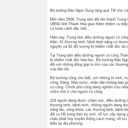
Bộ trưởng Đào Ngọc Dung tặng quà Tết cho các
Đến năm 2008, Trung tâm đổi tên thành Trun
UBND tỉnh Thanh Hóa giao thêm nhiệm vụ tiếp n
có hoàn cảnh đặc biệt…
Hiện nay, Trung tâm điều dưỡng người có côn
thần; 41 thương binh, bệnh binh nặng có thương 
nguyền và 82 đối tượng bị nhiễm chất độc da 
Tại Trung tâm điều dưỡng người có công Than
bị nhiễm chất độc hóa học, Bộ trưởng Đào Ngọc
đối với những đóng góp to lớn của các thương 
của dân tộc.
Bộ trưởng cũng cho biết, với những hi sinh, m
công, Đảng, Nhà nước, nhân dân không bao g
có công. Chính phủ cũng đang nghiên cứu nân
chữa nhà ở cho người có công.
224 người đang được chăm sóc, điều dưỡng tạ
thương binh, bệnh binh, những người đang đư
sống lâu, sống khỏe; các thương binh, bệnh b
đội cụ Hồ trong thời kỳ mới, nỗ lực xây dựng
cháu phát huy truyền thống cách mạng, nỗ lực
biểu tại địa phương.