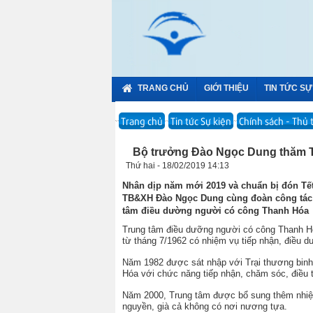
TRANG CHỦ
GIỚI THIỆU
TIN TỨC SỰ
Trang chủ
Tin tức Sự kiện
Chính sách - Thủ 
Bộ trưởng Đào Ngọc Dung thăm 
Thứ hai - 18/02/2019 14:13
Nhân dịp năm mới 2019 và chuẩn bị đón Tết
TB&XH Đào Ngọc Dung cùng đoàn công tác B
tâm điều dường người có công Thanh Hóa
Trung tâm điều dưỡng người có công Thanh Hóa
từ tháng 7/1962 có nhiệm vụ tiếp nhận, điều 
Năm 1982 được sát nhập với Trại thương binh
Hóa với chức năng tiếp nhận, chăm sóc, điều t
Năm 2000, Trung tâm được bổ sung thêm nhiệm 
nguyền, già cả không có nơi nương tựa.