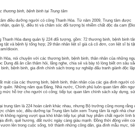
 thương binh, bệnh binh tại Trung tâm
g tâm điều dưỡng người có công Thanh Hóa. Từ năm 2009, Trung tâm được
hận, quản lý, điều trị và chăm sóc đối tượng bị nhiễm chất độc da cam (Đio
g Thanh Hóa đang quản lý 224 đối tượng, gồm: 72 thương binh, bệnh binh t
tật và bệnh lý tổng hợp; 29 thân nhân liệt sĩ già cả cô đơn, con liệt sĩ bị tậ
cam/dioxin.
h Hóa, nói chuyện với các thương binh, bệnh binh, thân nhân của những ng
 Dung đã ân cần thăm hỏi, lắng nghe, chia sẻ và bày tỏ lòng biết ơn sâu sắ
binh, bệnh binh, gia đình chính sách trong sự nghiệp đấu tranh giành độc lập
ất mát của các thương binh, bệnh binh, thân nhân của các gia đình người có
iờ quên. Những năm qua Đảng, Nhà nước, Chính phủ luôn quan tâm đến ngư
g mức hỗ trợ cho người có công; tiếp tục quan tâm chính sách xây dựng, s
i trung tâm là 224 hoàn cảnh khác nhau, nhưng Bộ trưởng cũng mong rằng 
ợc chăm sóc, điều dưỡng tại Trung tâm luôn xem Trung tâm là ngôi nhà chu
inh không ngừng vượt qua khó khăn tiếp tục phát huy phẩm chất người lính 
 gia đình, quê hương, đất nước ngày càng giàu mạnh. Đồng thời động viên co
 vươn lên trong cuộc sống, trở thành những công dân, gia đình mẫu mực, tiê