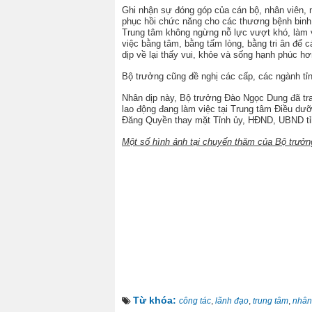
Ghi nhận sự đóng góp của cán bộ, nhân viên, 
phục hồi chức năng cho các thương bệnh binh,
Trung tâm không ngừng nỗ lực vượt khó, làm vi
việc bằng tâm, bằng tấm lòng, bằng tri ân để
dịp về lại thấy vui, khỏe và sống hạnh phúc hơ
Bộ trưởng cũng đề nghị các cấp, các ngành tỉ
Nhân dịp này, Bộ trưởng Đào Ngọc Dung đã tra
lao động đang làm việc tại Trung tâm Điều d
Đăng Quyền thay mặt Tỉnh ủy, HĐND, UBND tỉn
Một số hình ảnh tại chuyến thăm của Bộ trưởn
Từ khóa:
công tác
,
lãnh đạo
,
trung tâm
,
nhân