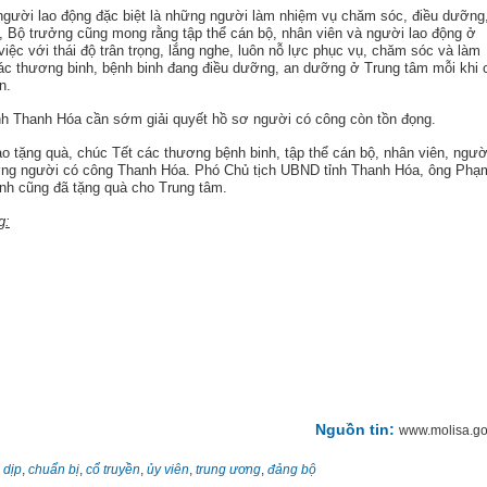
người lao động đặc biệt là những người làm nhiệm vụ chăm sóc, điều dưỡng
 Bộ trưởng cũng mong rằng tập thể cán bộ, nhân viên và người lao động ở
ệc với thái độ trân trọng, lắng nghe, luôn nỗ lực phục vụ, chăm sóc và làm
 các thương binh, bệnh binh đang điều dưỡng, an dưỡng ở Trung tâm mỗi khi 
n.
nh Thanh Hóa cần sớm giải quyết hồ sơ người có công còn tồn đọng.
o tặng quà, chúc Tết các thương bệnh binh, tập thể cán bộ, nhân viên, ngườ
ưỡng người có công Thanh Hóa. Phó Chủ tịch UBND tỉnh Thanh Hóa, ông Phạ
h cũng đã tặng quà cho Trung tâm.
g:
Nguồn tin:
www.molisa.go
 dịp
,
chuẩn bị
,
cổ truyền
,
ủy viên
,
trung ương
,
đảng bộ