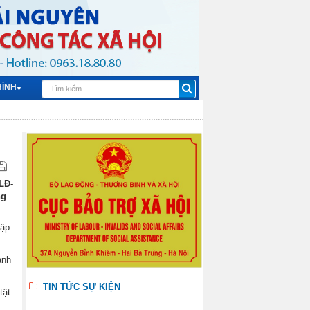
HÍNH
▼
LĐ-
ng
lập
anh
TIN TỨC SỰ KIỆN
tật