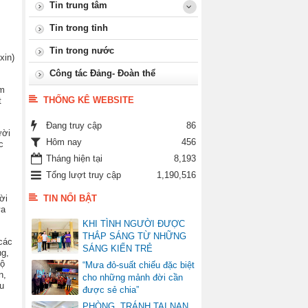
Tin trung tâm
Tin trong tỉnh
Tin trong nước
xin)
Công tác Đảng- Đoàn thể
âm
THỐNG KÊ WEBSITE
t
Đang truy cập
86
ười
Hôm nay
456
c
Tháng hiện tại
8,193
Tổng lượt truy cập
1,190,516
ời
TIN NỔI BẬT
ửa
KHI TÌNH NGƯỜI ĐƯỢC
THẮP SÁNG TỪ NHỮNG
các
SÁNG KIẾN TRẺ
ng,
bộ
“Mưa đỏ-suất chiếu đặc biệt
n,
cho những mảnh đời cần
u
được sẻ chia”
PHÒNG, TRÁNH TAI NẠN