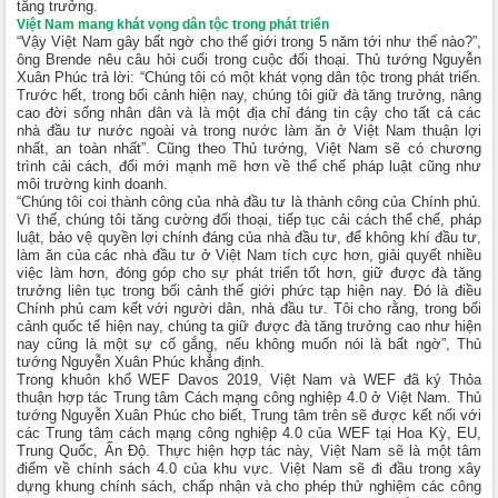
tăng trưởng.
Việt Nam mang khát vọng dân tộc trong phát triển
“Vậy Việt Nam gây bất ngờ cho thế giới trong 5 năm tới như thế nào?”,
ông Brende nêu câu hỏi cuối trong cuộc đối thoại. Thủ tướng Nguyễn
Xuân Phúc trả lời: “Chúng tôi có một khát vọng dân tộc trong phát triển.
Trước hết, trong bối cảnh hiện nay, chúng tôi giữ đà tăng trưởng, nâng
cao đời sống nhân dân và là một địa chỉ đáng tin cậy cho tất cả các
nhà đầu tư nước ngoài và trong nước làm ăn ở Việt Nam thuận lợi
nhất, an toàn nhất”. Cũng theo Thủ tướng, Việt Nam sẽ có chương
trình cải cách, đổi mới mạnh mẽ hơn về thể chế pháp luật cũng như
môi trường kinh doanh.
“Chúng tôi coi thành công của nhà đầu tư là thành công của Chính phủ.
Vì thế, chúng tôi tăng cường đối thoại, tiếp tục cải cách thể chế, pháp
luật, bảo vệ quyền lợi chính đáng của nhà đầu tư, để không khí đầu tư,
làm ăn của các nhà đầu tư ở Việt Nam tích cực hơn, giải quyết nhiều
việc làm hơn, đóng góp cho sự phát triển tốt hơn, giữ được đà tăng
trưởng liên tục trong bối cảnh thế giới phức tạp hiện nay. Đó là điều
Chính phủ cam kết với người dân, nhà đầu tư. Tôi cho rằng, trong bối
cảnh quốc tế hiện nay, chúng ta giữ được đà tăng trưởng cao như hiện
nay cũng là một sự cố gắng, nếu không muốn nói là bất ngờ”, Thủ
tướng Nguyễn Xuân Phúc khẳng định.
Trong khuôn khổ WEF Davos 2019, Việt Nam và WEF đã ký Thỏa
thuận hợp tác Trung tâm Cách mạng công nghiệp 4.0 ở Việt Nam. Thủ
tướng Nguyễn Xuân Phúc cho biết, Trung tâm trên sẽ được kết nối với
các Trung tâm cách mạng công nghiệp 4.0 của WEF tại Hoa Kỳ, EU,
Trung Quốc, Ấn Độ. Thực hiện hợp tác này, Việt Nam sẽ là một tâm
điểm về chính sách 4.0 của khu vực. Việt Nam sẽ đi đầu trong xây
dựng khung chính sách, chấp nhận và cho phép thử nghiệm các công