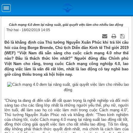
Cách mạng 4.0 đem lại năng suất, giải quyết việc làm cho nhiều lao động
Thứ hai - 18/02/2019 14:05
Đó là khẳng định của Thủ tướng Nguyễn Xuân Phúc khi trả lời câu
hỏi của ông Borge Brende, Chủ tịch Diễn đàn Kinh tế Thế giới 2019
(WEF) “Việt Nam đã sẵn sàng cho cuộc cách mạng 4.0 như thế
nào? Đâu là thách thức lớn nhất?” Người đứng đầu Chính phủ
Việt Nam cho rằng, trong cuôc Cách mạng công nghiệp 4.0, lao
động việc làm là vấn đề rất lớn, nhất là lao động có tay nghề bao
giờ cũng thiếu trong xã hội hiện nay.
“Chúng ta đang đi đến vấn đề rất quan trọng là nghề nghiệp và đổi mới
sáng tạo cho các tầng lớp nhất là những người yếu thế, phụ nữ, người
lớn tuổi, để làm sao họ có việc làm mới trong cuộc Cách mạng 4.0”,
Thủ tướng Nguyễn Xuân Phúc nói và khẳng định: “Theo kinh nghiệm
của chúng tôi, cuộc Cách mạng 4.0 mang lại năng suất lao động rất tốt,
đồng thời cũng giải quyết việc làm cho rất nhiều lao động. Tôi tin rằng,
đây không phải thách thức quyết định nhất, mà chính là cách làm của