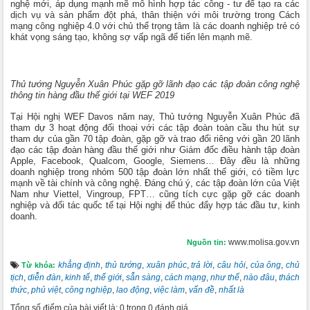
nghệ mới, áp dụng mạnh mẽ mô hình hợp tác công - tư để tạo ra các
dịch vụ và sản phẩm đột phá, thân thiện với môi trường trong Cách
mạng công nghiệp 4.0 với chủ thể trọng tâm là các doanh nghiệp trẻ có
khát vọng sáng tạo, không sợ vấp ngã để tiến lên mạnh mẽ.
Thủ tướng Nguyễn Xuân Phúc gặp gỡ lãnh đạo các tập đoàn công nghệ
thông tin hàng đầu thế giới tại WEF 2019
Tại Hội nghị WEF Davos năm nay, Thủ tướng Nguyễn Xuân Phúc đã
tham dự 3 hoạt động đối thoại với các tập đoàn toàn cầu thu hút sự
tham dự của gần 70 tập đoàn, gặp gỡ và trao đổi riêng với gần 20 lãnh
đạo các tập đoàn hàng đầu thế giới như Giám đốc điều hành tập đoàn
Apple, Facebook, Qualcom, Google, Siemens… Đây đều là những
doanh nghiệp trong nhóm 500 tập đoàn lớn nhất thế giới, có tiềm lực
mạnh về tài chính và công nghệ. Đáng chú ý, các tập đoàn lớn của Việt
Nam như Viettel, Vingroup, FPT… cũng tích cực gặp gỡ các doanh
nghiệp và đối tác quốc tế tại Hội nghị để thúc đẩy hợp tác đầu tư, kinh
doanh.
www.molisa.gov.vn
Nguồn tin:
khẳng định
,
thủ tướng
,
xuân phúc
,
trả lời
,
câu hỏi
,
của ông
,
chủ
Từ khóa:
tịch
,
diễn đàn
,
kinh tế
,
thế giới
,
sẵn sàng
,
cách mạng
,
như thế
,
nào đâu
,
thách
thức
,
phủ việt
,
công nghiệp
,
lao động
,
việc làm
,
vấn đề
,
nhất là
Tổng số điểm của bài viết là: 0 trong 0 đánh giá