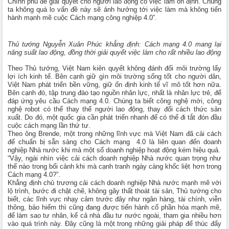
Chính phủ để giải quyết cho người lao động có việc làm ổn định. Chúng
ta không quá lo vấn đề này sẽ ảnh hưởng tới việc làm mà không tiến
hành mạnh mẽ cuộc Cách mạng công nghiệp 4.0”.
Thủ tướng Nguyễn Xuân Phúc khẳng định: Cách mạng 4.0 mang lại
năng suất lao động, đồng thời giải quyết việc làm cho rất nhiều lao động
Theo Thủ tướng, Việt Nam kiên quyết không đánh đổi môi trường lấy
lợi ích kinh tế. Bên cạnh giữ gìn môi trường sống tốt cho người dân,
Việt Nam phát triển bền vững, giữ ổn định kinh tế vĩ mô tốt hơn nữa.
Bên cạnh đó, tập trung đào tạo nguồn nhân lực, nhất là nhân lực trẻ, để
đáp ứng yêu cầu Cách mạng 4.0. Chúng ta biết công nghệ mới, công
nghệ robot có thể thay thế người lao động, thay đổi cách thức sản
xuất. Do đó, một quốc gia cần phát triển nhanh để có thể đi tắt đón đầu
cuộc cách mạng lần thứ tư.
Theo ông Brende, một trong những lĩnh vực mà Việt Nam đã cải cách
để chuẩn bị sẵn sàng cho Cách mạng 4.0 là liên quan đến doanh
nghiệp Nhà nước khi mà một số doanh nghiệp hoạt động kém hiệu quả.
“Vậy, ngài nhìn việc cải cách doanh nghiệp Nhà nước quan trọng như
thế nào trong bối cảnh khi mà cạnh tranh ngày càng khốc liệt hơn trong
Cách mạng 4.0?”.
Khẳng định chủ trương cải cách doanh nghiệp Nhà nước mạnh mẽ với
lộ trình, bước đi chặt chẽ, không gây thất thoát tài sản, Thủ tướng cho
biết, các lĩnh vực nhạy cảm trước đây như ngân hàng, tài chính, viễn
thông, bảo hiểm thì cũng đang được tiến hành cổ phần hóa mạnh mẽ,
để làm sao tư nhân, kể cả nhà đầu tư nước ngoài, tham gia nhiều hơn
vào quá trình này. Đây cũng là một trong những giải pháp để thúc đẩy