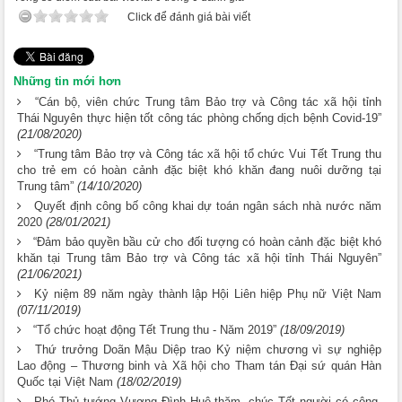
Click để đánh giá bài viết
Những tin mới hơn
“Cán bộ, viên chức Trung tâm Bảo trợ và Công tác xã hội tỉnh
Thái Nguyên thực hiện tốt công tác phòng chống dịch bệnh Covid-19”
(21/08/2020)
“Trung tâm Bảo trợ và Công tác xã hội tổ chức Vui Tết Trung thu
cho trẻ em có hoàn cảnh đặc biệt khó khăn đang nuôi dưỡng tại
Trung tâm”
(14/10/2020)
Quyết định công bố công khai dự toán ngân sách nhà nước năm
2020
(28/01/2021)
“Đảm bảo quyền bầu cử cho đối tượng có hoàn cảnh đặc biệt khó
khăn tại Trung tâm Bảo trợ và Công tác xã hội tỉnh Thái Nguyên”
(21/06/2021)
Kỷ niệm 89 năm ngày thành lập Hội Liên hiệp Phụ nữ Việt Nam
(07/11/2019)
“Tổ chức hoạt động Tết Trung thu - Năm 2019”
(18/09/2019)
Thứ trưởng Doãn Mậu Diệp trao Kỷ niệm chương vì sự nghiệp
Lao động – Thương binh và Xã hội cho Tham tán Đại sứ quán Hàn
Quốc tại Việt Nam
(18/02/2019)
Phó Thủ tướng Vương Đình Huệ thăm, chúc Tết người có công,