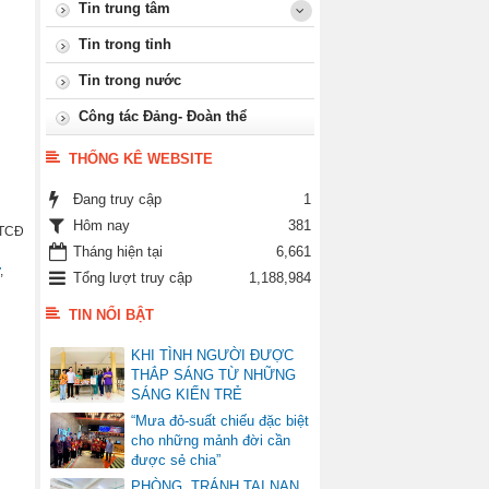
Tin trung tâm
Tin trong tỉnh
Tin trong nước
Công tác Đảng- Đoàn thể
THỐNG KÊ WEBSITE
Đang truy cập
1
Hôm nay
381
PTCĐ
Tháng hiện tại
6,661
,
Tổng lượt truy cập
1,188,984
TIN NỔI BẬT
KHI TÌNH NGƯỜI ĐƯỢC
THẮP SÁNG TỪ NHỮNG
SÁNG KIẾN TRẺ
“Mưa đỏ-suất chiếu đặc biệt
cho những mảnh đời cần
được sẻ chia”
PHÒNG, TRÁNH TAI NẠN