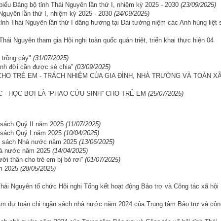
 biểu Đảng bộ tỉnh Thái Nguyên lần thứ I, nhiệm kỳ 2025 - 2030
(23/09/2025)
Nguyên lần thứ I, nhiệm kỳ 2025 - 2030
(24/09/2025)
tỉnh Thái Nguyên lần thứ I dâng hương tại Đài tưởng niệm các Anh hùng liệt 
Thái Nguyên tham gia Hội nghị toàn quốc quán triệt, triển khai thực hiện 04
trồng cây"
(31/07/2025)
nh đời cần được sẻ chia”
(03/09/2025)
CHO TRẺ EM - TRÁCH NHIỆM CỦA GIA ĐÌNH, NHÀ TRƯỜNG VÀ TOÀN X
- HỌC BƠI LÀ “PHAO CỨU SINH” CHO TRẺ EM
(25/07/2025)
n sách Quý II năm 2025
(11/07/2025)
n sách Quý I năm 2025
(10/04/2025)
ân sách Nhà nước năm 2025
(13/06/2025)
hà nước năm 2025
(14/04/2025)
 thân cho trẻ em bị bỏ rơi”
(01/07/2025)
m 2025
(28/05/2025)
Thái Nguyên tổ chức Hội nghị Tổng kết hoạt động Bảo trợ và Công tác xã hội
iảm dự toán chi ngân sách nhà nước năm 2024 của Trung tâm Bảo trợ và côn