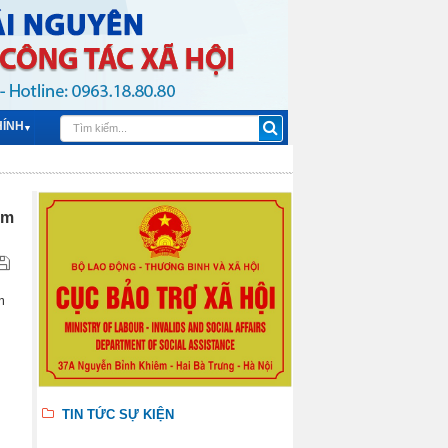
HÍNH
▼
âm
m
TIN TỨC SỰ KIỆN