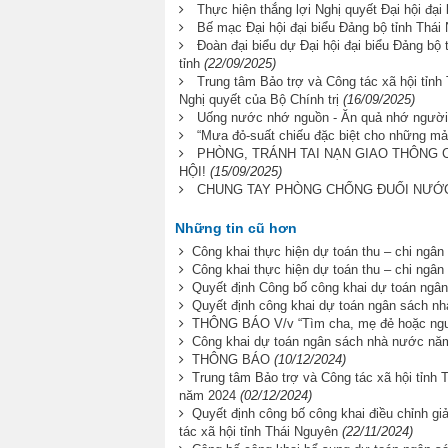
Thực hiện thắng lợi Nghị quyết Đại hội đại
Bế mạc Đại hội đại biểu Đảng bộ tỉnh Thái 
Đoàn đại biểu dự Đại hội đại biểu Đảng bộ 
tỉnh
(22/09/2025)
Trung tâm Bảo trợ và Công tác xã hội tỉnh 
Nghị quyết của Bộ Chính trị
(16/09/2025)
Uống nước nhớ nguồn - Ăn quả nhớ người 
“Mưa đỏ-suất chiếu đặc biệt cho những mả
PHÒNG, TRÁNH TAI NẠN GIAO THÔNG 
HỘI!
(15/09/2025)
CHUNG TAY PHÒNG CHỐNG ĐUỐI NƯỚC 
Những tin cũ hơn
Công khai thực hiện dự toán thu – chi ngâ
Công khai thực hiện dự toán thu – chi ngâ
Quyết định Công bố công khai dự toán ng
Quyết định công khai dự toán ngân sách n
THÔNG BÁO V/v “Tìm cha, mẹ đẻ hoặc người
Công khai dự toán ngân sách nhà nước nă
THÔNG BÁO
(10/12/2024)
Trung tâm Bảo trợ và Công tác xã hội tỉnh 
năm 2024
(02/12/2024)
Quyết định công bố công khai điều chỉnh g
tác xã hội tỉnh Thái Nguyên
(22/11/2024)