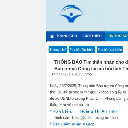
TRANG CHỦ
GIỚI THIỆU
TIN TỨC SỰ
Trang chủ
Tin tức Sự kiện
Tin tức sự kiện
THÔNG BÁO Tìm thân nhân cho đối
Bảo trợ và Công tác xã hội tỉnh T
Thứ tư - 23/07/2025 15:55
Ngày 16/7/2025, Trung tâm Bảo trợ và Công tá
thời 01 đối tượng là nữ giới, không có giấy tờ
được UBND phường Phan Đình Phùng bàn giao v
thân, đưa về nơi cư trú.
* Họ và tên
Hoàng Thị An Tỉnh
:
- Sinh năm 1986 (Do đối tượng tự khai).
* Đặc điểm nhận dạng: