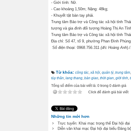
- Giới tính: Nữ.
- Cao khoảng 1,50m; Nặng: 48kg;
- Khuyết tật bàn tay phải.
Trung tâm Bảo trợ và Công tác xã hội tỉnh Thái
tượng và gia đình đối tượng Hoàng Thị An Tỉnh 
Trung tâm Bảo trợ và Công tác xã hội tỉnh Th
Địa chỉ: Số 47, tổ 9, phường Phan Đình Phùng,
Số điện thoại: 0968.756.311
(đ/c Hoàng Anh
)./
Từ khóa:
công tác
,
xã hội
,
quản lý
,
trung tâm
tùy thân
,
lang thang
,
bàn giao
,
thời gian
,
giới tính
,
Tổng số điểm của bài viết là: 0 trong 0 đánh giá
Click để đánh giá bài viết
Những tin mới hơn
Trực tuyến: Khai mạc trọng thể Đại hội đại
Diễn văn khai mạc Đại hội đại biểu Đảng bộ