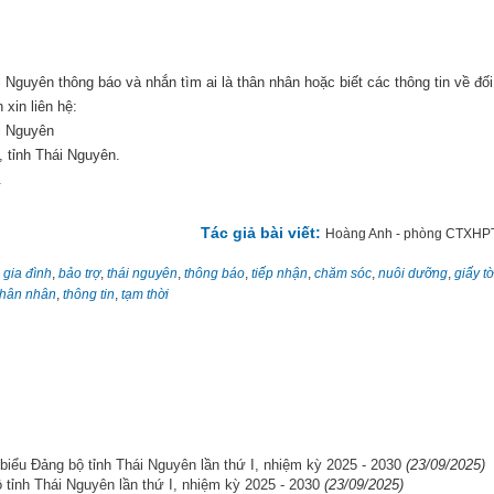
 Nguyên thông báo và nhắn tìm ai là thân nhân hoặc biết các thông tin về đối
xin liên hệ:
ái Nguyên
 tỉnh Thái Nguyên.
.
Tác giả bài viết:
Hoàng Anh - phòng CTXH
,
gia đình
,
bảo trợ
,
thái nguyên
,
thông báo
,
tiếp nhận
,
chăm sóc
,
nuôi dưỡng
,
giấy tờ
thân nhân
,
thông tin
,
tạm thời
 biểu Đảng bộ tỉnh Thái Nguyên lần thứ I, nhiệm kỳ 2025 - 2030
(23/09/2025)
 tỉnh Thái Nguyên lần thứ I, nhiệm kỳ 2025 - 2030
(23/09/2025)