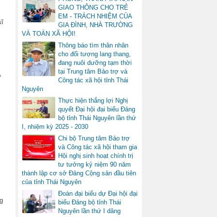
GIAO THÔNG CHO TRẺ
EM - TRÁCH NHIỆM CỦA
sĩ
GIA ĐÌNH, NHÀ TRƯỜNG
VÀ TOÀN XÃ HỘI!
Thông báo tìm thân nhân
cho đối tượng lang thang,
đang nuôi dưỡng tạm thời
tại Trung tâm Bảo trợ và
Ã
Công tác xã hội tỉnh Thái
Nguyên
Thực hiện thắng lợi Nghị
quyết Đại hội đại biểu Đảng
bộ tỉnh Thái Nguyên lần thứ
I, nhiệm kỳ 2025 - 2030
Chi bộ Trung tâm Bảo trợ
và Công tác xã hội tham gia
Hội nghị sinh hoạt chính trị
tư tưởng kỷ niệm 90 năm
thành lập cơ sở Đảng Cộng sản đầu tiên
của tỉnh Thái Nguyên
Đoàn đại biểu dự Đại hội đại
g
biểu Đảng bộ tỉnh Thái
Nguyên lần thứ I dâng