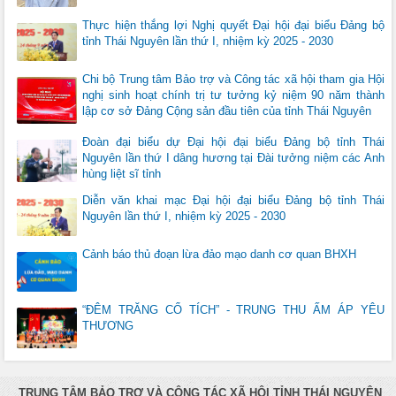
Thực hiện thắng lợi Nghị quyết Đại hội đại biểu Đảng bộ
tỉnh Thái Nguyên lần thứ I, nhiệm kỳ 2025 - 2030
Chi bộ Trung tâm Bảo trợ và Công tác xã hội tham gia Hội
nghị sinh hoạt chính trị tư tưởng kỷ niệm 90 năm thành
lập cơ sở Đảng Cộng sản đầu tiên của tỉnh Thái Nguyên
Đoàn đại biểu dự Đại hội đại biểu Đảng bộ tỉnh Thái
Nguyên lần thứ I dâng hương tại Đài tưởng niệm các Anh
hùng liệt sĩ tỉnh
Diễn văn khai mạc Đại hội đại biểu Đảng bộ tỉnh Thái
Nguyên lần thứ I, nhiệm kỳ 2025 - 2030
Cảnh báo thủ đoạn lừa đảo mạo danh cơ quan BHXH
“ĐÊM TRĂNG CỔ TÍCH” - TRUNG THU ẤM ÁP YÊU
THƯƠNG
TRUNG TÂM BẢO TRỢ VÀ CÔNG TÁC XÃ HỘI TỈNH THÁI NGUYÊN