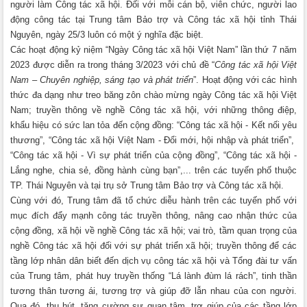
người làm Công tác xã hội. Đối với mỗi cán bộ, viên chức, người lao
động công tác tại Trung tâm Bảo trợ và Công tác xã hội tỉnh Thái
Nguyên, ngày 25/3 luôn có một ý nghĩa đặc biệt.
Các hoạt động kỷ niệm “Ngày Công tác xã hội Việt Nam” lần thứ 7 năm
2023 được diễn ra trong tháng 3/2023 với chủ đề “
Công tác xã hội Việt
Nam – Chuyên nghiệp, sáng tạo và phát triển
”. Hoạt động với các hình
thức đa dạng như treo băng zôn chào mừng ngày Công tác xã hội Việt
Nam; truyền thông về nghề Công tác xã hội, với những thông điệp,
khẩu hiệu có sức lan tỏa đến cộng đồng: “Công tác xã hội - Kết nối yêu
thương”, “Công tác xã hội Việt Nam - Đổi mới, hội nhập và phát triển”,
“Công tác xã hội - Vì sự phát triển của cộng đồng”, “Công tác xã hội -
Lắng nghe, chia sẻ, đồng hành cùng bạn”,... trên các tuyến phố thuộc
TP. Thái Nguyên và tại trụ sở Trung tâm Bảo trợ và Công tác xã hội.
Cùng với đó, Trung tâm đã tổ chức diễu hành trên các tuyến phố với
mục đích đẩy mạnh công tác truyền thông, nâng cao nhận thức của
cộng đồng, xã hội về nghề Công tác xã hội; vai trò, tầm quan trọng của
nghề Công tác xã hội đối với sự phát triển xã hội; truyền thông để các
tầng lớp nhân dân biết đến dịch vụ công tác xã hội và Tổng đài tư vấn
của Trung tâm, phát huy truyền thống “Lá lành đùm lá rách”, tinh thần
tương thân tương ái, tương trợ và giúp đỡ lẫn nhau của con người.
Qua đó, thu hút, tăng cường sự quan tâm, trợ giúp của các tầng lớp