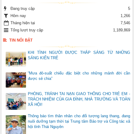
Đang truy cập
5
Hôm nay
1,266
Tháng hiện tại
7,546
Tổng lượt truy cập
1,189,869
TIN NỔI BẬT
KHI TÌNH NGƯỜI ĐƯỢC THẮP SÁNG TỪ NHỮNG
SÁNG KIẾN TRẺ
“Mưa đỏ-suất chiếu đặc biệt cho những mảnh đời cần
được sẻ chia”
PHÒNG, TRÁNH TAI NẠN GIAO THÔNG CHO TRẺ EM -
TRÁCH NHIỆM CỦA GIA ĐÌNH, NHÀ TRƯỜNG VÀ TOÀN
XÃ HỘI!
Thông báo tìm thân nhân cho đối tượng lang thang, đang
nuôi dưỡng tạm thời tại Trung tâm Bảo trợ và Công tác xã
hội tỉnh Thái Nguyên