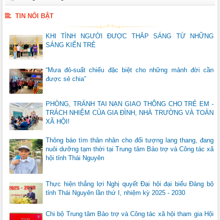
TIN NỔI BẬT
KHI TÌNH NGƯỜI ĐƯỢC THẮP SÁNG TỪ NHỮNG
SÁNG KIẾN TRẺ
“Mưa đỏ-suất chiếu đặc biệt cho những mảnh đời cần
được sẻ chia”
PHÒNG, TRÁNH TAI NẠN GIAO THÔNG CHO TRẺ EM -
TRÁCH NHIỆM CỦA GIA ĐÌNH, NHÀ TRƯỜNG VÀ TOÀN
XÃ HỘI!
Thông báo tìm thân nhân cho đối tượng lang thang, đang
nuôi dưỡng tạm thời tại Trung tâm Bảo trợ và Công tác xã
hội tỉnh Thái Nguyên
Thực hiện thắng lợi Nghị quyết Đại hội đại biểu Đảng bộ
tỉnh Thái Nguyên lần thứ I, nhiệm kỳ 2025 - 2030
Chi bộ Trung tâm Bảo trợ và Công tác xã hội tham gia Hội