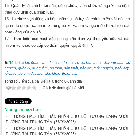
15. Quản lý tài chính, tài sản, công chức, viên chức và người lao động
theo quy định của pháp luật.
16. Tổ chức vận động và tiếp nhận sự hỗ trợ tài chính, hiện vật của cơ
quan, tổ chức, cá nhân ở trong nước và nước ngoài để thực hiện các
hoạt động của cơ sở.
17. Thực hiện các hoạt động cung cấp dịch vụ theo yêu cầu và các
nhiệm vụ khác do cấp có thẩm quyền quyết định./.
lao động
,
vấn đề
,
cộng tác
,
cơ sở
,
xã hội
,
trụ sở
,
thương binh
,
sự
Từ khóa:
nghiệp
,
quản lý
,
trung tâm
,
an toàn
,
sản xuất
,
bảo trợ
,
thái nguyên
,
phối hợp
,
tổ chức
,
trẻ em
,
đặc biệt
,
khó khăn
,
thành lập
Tổng số điểm của bài viết là: 0 trong 0 đánh giá
Click để đánh giá bài viết
Những tin mới hơn
THÔNG BÁO TÌM THÂN NHÂN CHO ĐỐI TƯỢNG ĐANG NUÔI
DƯỠNG TẠI TRUNG TÂM
(31/03/2023)
THÔNG BÁO TÌM THÂN NHÂN CHO ĐỐI TƯỢNG ĐANG NUÔI
DƯỠNG TẠI TRUNG TÂM
(31/03/2023)