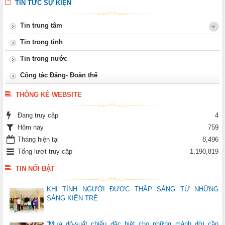
TIN TỨC SỰ KIỆN
Tin trung tâm
Tin trong tỉnh
Tin trong nước
Công tác Đảng- Đoàn thể
THỐNG KÊ WEBSITE
Đang truy cập
4
Hôm nay
759
Tháng hiện tại
8,496
Tổng lượt truy cập
1,190,819
TIN NỔI BẬT
KHI TÌNH NGƯỜI ĐƯỢC THẮP SÁNG TỪ NHỮNG
SÁNG KIẾN TRẺ
“Mưa đỏ-suất chiếu đặc biệt cho những mảnh đời cần