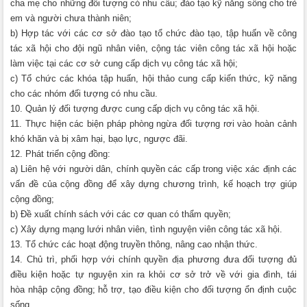
cha mẹ cho những đối tượng có nhu cầu; đào tạo kỹ năng sống cho trẻ
em và người chưa thành niên;
b) Hợp tác với các cơ sở đào tạo tổ chức đào tạo, tập huấn về công
tác xã hội cho đội ngũ nhân viên, cộng tác viên công tác xã hội hoặc
làm việc tại các cơ sở cung cấp dịch vụ công tác xã hội;
c) Tổ chức các khóa tập huấn, hội thảo cung cấp kiến thức, kỹ năng
cho các nhóm đối tượng có nhu cầu.
10. Quản lý đối tượng được cung cấp dịch vụ công tác xã hội.
11. Thực hiện các biện pháp phòng ngừa đối tượng rơi vào hoàn cảnh
khó khăn và bị xâm hại, bạo lực, ngược đãi.
12. Phát triển cộng đồng:
a) Liên hệ với người dân, chính quyền các cấp trong việc xác định các
vấn đề của cộng đồng để xây dựng chương trình, kế hoạch trợ giúp
cộng đồng;
b) Đề xuất chính sách với các cơ quan có thẩm quyền;
c) Xây dựng mạng lưới nhân viên, tình nguyện viên công tác xã hội.
13. Tổ chức các hoạt động truyền thông, nâng cao nhận thức.
14. Chủ trì, phối hợp với chính quyền địa phương đưa đối tượng đủ
điều kiện hoặc tự nguyện xin ra khỏi cơ sở trở về với gia đình, tái
hòa nhập cộng đồng; hỗ trợ, tạo điều kiện cho đối tượng ổn định cuộc
sống.